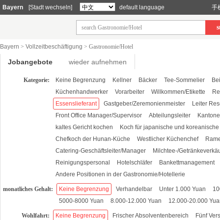
Bayern
[Stadt wechseln]
default language
手
s
Bayern
>
Vollzeitbeschäftigung
>
Gastronomie/Hotel
Jobangebote
wieder aufnehmen
Kategorie:
Keine Begrenzung
Kellner
Bäcker
Tee-Sommelier
Be
Küchenhandwerker
Vorarbeiter
Willkommen/Etikette
Re
Essenslieferant
Gastgeber/Zeremonienmeister
Leiter Re
Front Office Manager/Supervisor
Abteilungsleiter
Kantone
kaltes Gericht kochen
Koch für japanische und koreanisch
Chefkoch der Hunan-Küche
Westlicher Küchenchef
Rame
Catering-Geschäftsleiter/Manager
Milchtee-/Getränkeverkäu
Reinigungspersonal
Hotelschläfer
Bankettmanagement
Andere Positionen in der Gastronomie/Hotellerie
monatliches Gehalt:
Keine Begrenzung
Verhandelbar
Unter 1.000 Yuan
10
5000-8000 Yuan
8.000-12.000 Yuan
12.000-20.000 Yua
Wohlfahrt:
Keine Begrenzung
Frischer Absolventenbereich
Fünf Ver