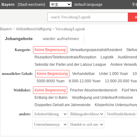
Bayern
[Stadt wechseln]
default language
手
s
Bayern
>
Vollzeitbeschäftigung
>
Verwaltung/Logistik
Jobangebote
wieder aufnehmen
Kategorie:
Keine Begrenzung
Verwaltungsspezialist/Assistent
Stellv
Rezeption/Telefonzentrale/Rezeption
Logistik
Ausführend
Sekretär der Partei und der Labour League
Andere Verwalt
monatliches Gehalt:
Keine Begrenzung
Verhandelbar
Unter 1.000 Yuan
10
5000-8000 Yuan
8.000-12.000 Yuan
12.000-20.000 Yua
Wohlfahrt:
Keine Begrenzung
Frischer Absolventenbereich
Fünf Ver
Entlang der U-Bahn
Verpflegung und Unterkunft inklusive
Doppeltes Gehalt am Jahresende
Körperliche Untersuchung
andere: