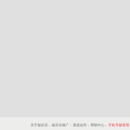
关于福乐乐
-
福乐乐推广
-
渠道合作
-
帮助中心
-
手机号被冒用