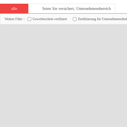
alle
Seien Sie versichert, Unternehmensbereich
Weitere Filter：
Gewerbeschein verifiziert
Zertifizierung für Unternehmensdire