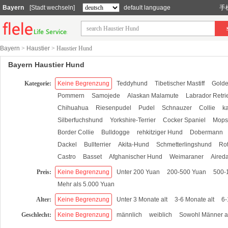
Bayern
[Stadt wechseln]
default language
手
Bayern
>
Haustier
>
Haustier Hund
Bayern Haustier Hund
Kategorie:
Keine Begrenzung
Teddyhund
Tibetischer Mastiff
Golde
Pommern
Samojede
Alaskan Malamute
Labrador Retri
Chihuahua
Riesenpudel
Pudel
Schnauzer
Collie
k
Silberfuchshund
Yorkshire-Terrier
Cocker Spaniel
Mops
Border Collie
Bulldogge
rehkitziger Hund
Dobermann
Dackel
Bullterrier
Akita-Hund
Schmetterlingshund
Rot
Castro
Basset
Afghanischer Hund
Weimaraner
Aireda
Preis:
Keine Begrenzung
Unter 200 Yuan
200-500 Yuan
500-
Mehr als 5.000 Yuan
Alter:
Keine Begrenzung
Unter 3 Monate alt
3-6 Monate alt
6-
Geschlecht:
Keine Begrenzung
männlich
weiblich
Sowohl Männer a