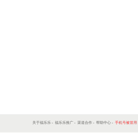
关于福乐乐
-
福乐乐推广
-
渠道合作
-
帮助中心
-
手机号被冒用